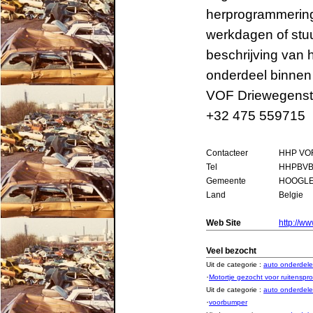
herprogrammering
werkdagen of stu
beschrijving van
onderdeel binnen
VOF Driewegenst
+32 475 559715
Contacteer
HHP VOF
Tel
HHPBVB
Gemeente
HOOGL
Land
Belgie
Web Site
http://w
Veel bezocht
Uit de categorie :
auto onderde
·
Motortje gezocht voor ruitenspro
Uit de categorie :
auto onderde
·
voorbumper