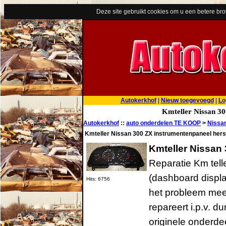
Deze site gebruikt cookies om u een betere br
Autokerkhof
|
Nieuw toegevoegd
|
Lo
Kmteller Nissan 30
Autokerkhof
::
auto onderdelen TE KOOP
>
Nissa
Kmteller Nissan 300 ZX instrumentenpaneel hers
Kmteller Nissan
Reparatie Km tel
(dashboard display
Hits: 6756
het probleem mees
repareert i.p.v. d
originele onderdee