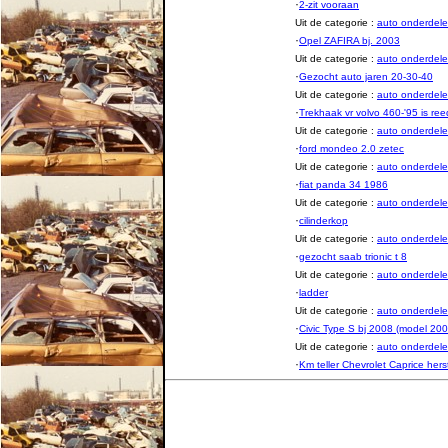
·
2-zit vooraan
Uit de categorie :
auto onderde
·
Opel ZAFIRA bj. 2003
Uit de categorie :
auto onderde
·
Gezocht auto jaren 20-30-40
Uit de categorie :
auto onderde
·
Trekhaak vr volvo 460-'95 is r
Uit de categorie :
auto onderde
·
ford mondeo 2.0 zetec
Uit de categorie :
auto onderde
·
fiat panda 34 1986
Uit de categorie :
auto onderde
·
cilinderkop
Uit de categorie :
auto onderde
·
gezocht saab trionic t 8
Uit de categorie :
auto onderde
·
ladder
Uit de categorie :
auto onderde
·
Civic Type S bj 2008 (model 200
Uit de categorie :
auto onderde
·
Km teller Chevrolet Caprice hers