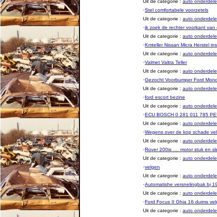
Uit de categorie :
auto onderde
·
Stel comfortabele voorzetels
Uit de categorie :
auto onderde
·
ik zoek de rechter voorkant van 
Uit de categorie :
auto onderde
·
Kmteller Nissan Micra Herstel in
Uit de categorie :
auto onderde
·
Valmet Valtra Teller
Uit de categorie :
auto onderde
·
Gezocht Voorbumper Ford Mon
Uit de categorie :
auto onderde
·
ford escort bezine
Uit de categorie :
auto onderde
·
ECU BOSCH 0 281 011 785 
Uit de categorie :
auto onderde
·
Wegens over de kop schade ve
Uit de categorie :
auto onderde
·
Rover 200is .... motor stuk en sle
Uit de categorie :
auto onderde
·
velgen
Uit de categorie :
auto onderde
·
Automatishe versnelingbak bj 1
Uit de categorie :
auto onderde
·
Ford Focus II Ghia 16 duims ve
Uit de categorie :
auto onderde