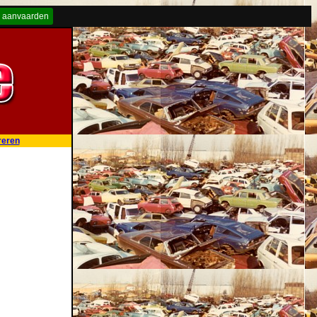
 aanvaarden
reren