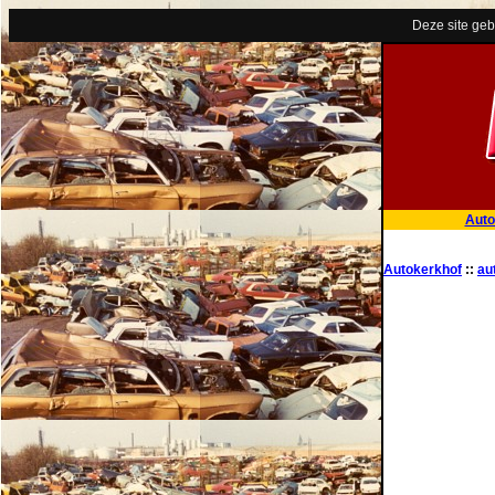
Deze site geb
Auto
Autokerkhof
::
au