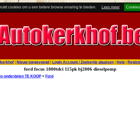
ruikt cookies om u een betere browse ervaring te bieden.
Lees meer
Cookies
kerkhof
|
Nieuw toegevoegd
|
Login Account / Zoekertje plaatsen
|
Help
|
Regist
ford focus 1800tdci 115pk bj2006 dieselpomp
to onderdelen TE KOOP
>
Ford