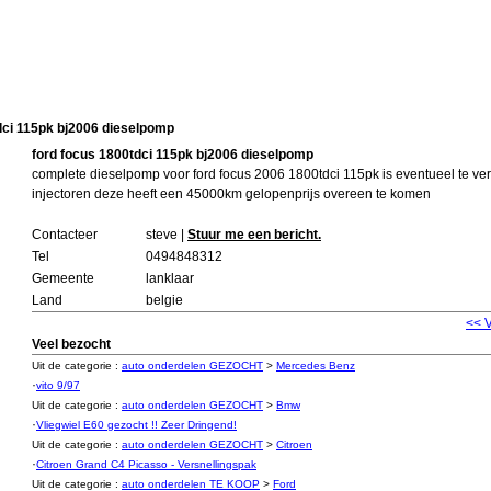
dci 115pk bj2006 dieselpomp
ford focus 1800tdci 115pk bj2006 dieselpomp
complete dieselpomp voor ford focus 2006 1800tdci 115pk is eventueel te ver
injectoren deze heeft een 45000km gelopenprijs overeen te komen
Contacteer
steve |
Stuur me een bericht.
Tel
0494848312
Gemeente
lanklaar
Land
belgie
<< 
Veel bezocht
Uit de categorie :
auto onderdelen GEZOCHT
>
Mercedes Benz
·
vito 9/97
Uit de categorie :
auto onderdelen GEZOCHT
>
Bmw
·
Vliegwiel E60 gezocht !! Zeer Dringend!
Uit de categorie :
auto onderdelen GEZOCHT
>
Citroen
·
Citroen Grand C4 Picasso - Versnellingspak
Uit de categorie :
auto onderdelen TE KOOP
>
Ford