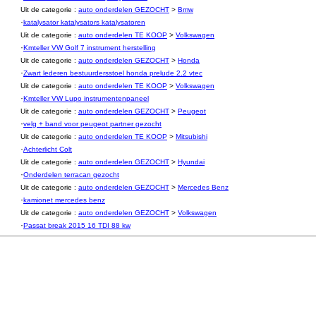
Uit de categorie :
auto onderdelen GEZOCHT
>
Bmw
·
katalysator katalysators katalysatoren
Uit de categorie :
auto onderdelen TE KOOP
>
Volkswagen
·
Kmteller VW Golf 7 instrument herstelling
Uit de categorie :
auto onderdelen GEZOCHT
>
Honda
·
Zwart lederen bestuurdersstoel honda prelude 2.2 vtec
Uit de categorie :
auto onderdelen TE KOOP
>
Volkswagen
·
Kmteller VW Lupo instrumentenpaneel
Uit de categorie :
auto onderdelen GEZOCHT
>
Peugeot
·
velg + band voor peugeot partner gezocht
Uit de categorie :
auto onderdelen TE KOOP
>
Mitsubishi
·
Achterlicht Colt
Uit de categorie :
auto onderdelen GEZOCHT
>
Hyundai
·
Onderdelen terracan gezocht
Uit de categorie :
auto onderdelen GEZOCHT
>
Mercedes Benz
·
kamionet mercedes benz
Uit de categorie :
auto onderdelen GEZOCHT
>
Volkswagen
·
Passat break 2015 16 TDI 88 kw