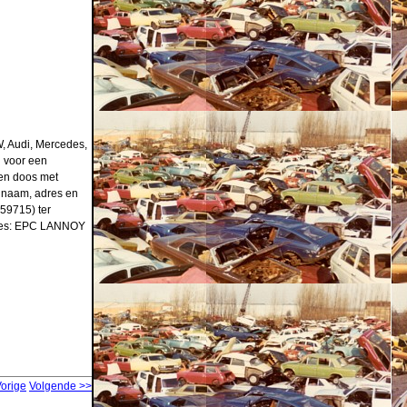
, Audi, Mercedes,
n voor een
een doos met
w naam, adres en
59715) ter
Adres: EPC LANNOY
Vorige
Volgende >>