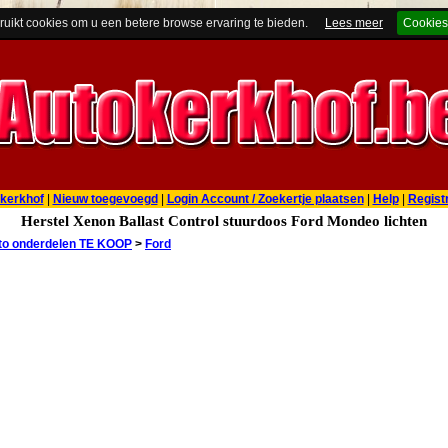
ruikt cookies om u een betere browse ervaring te bieden.
Lees meer
Cookies
kerkhof
|
Nieuw toegevoegd
|
Login Account / Zoekertje plaatsen
|
Help
|
Regist
Herstel Xenon Ballast Control stuurdoos Ford Mondeo lichten
to onderdelen TE KOOP
>
Ford