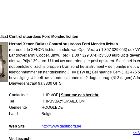
llast Control stuurdoos Ford Mondeo lichten
Herstel Xenon Ballast Control stuurdoos Ford Mondeo lichten
repareert de XENON lichten module van Opel Vectra ( 1 307 329 053) ook VW
Landrover, Mini Cooper, Bmw, Ford ( 1 307 329 074) ipv 500 euro uit te geve
nieuwe.Prijs 139 euro. U kunt uw onderdeel per post opsturen. Steek het in 
noppenfolie of zachte proppen krant rond het instrument + een briefje met u
telefoonnummer en handtekening (+ ev BTW nr.) Bel naar de Gsm (+32 475 5
bevestiging. U heeft uw stuurdoos binnen de 2 dagen terug. (Nl 3 dagen) 
Driewegenstraat 9a 8830 GITS
Contacteer
HHP VOF |
Stuur me een bericht.
Tel
HHPBVBA@GMAIL.COM
Gemeente
HOOGLEDE
Land
Belgie
Web Site
http://www.dashbord.be
<< 
Veel bezocht