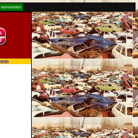
 aanvaarden
reren