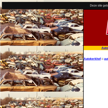
Deze site geb
Auto
Autokerkhof
::
au