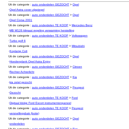
Uit de categorie :
auto onderdelen GEZOCHT
>
Opel
·
Opel Astra cover zijspiegel
Uit de categorie :
auto onderdelen GEZOCHT
>
Opel
·
Opel Corsa 2001
Uit de categorie :
auto onderdelen TE KOOP
>
Mercedes Benz
·
MB W126 klimaat regeling verwarming herstelling
Uit de categorie :
auto onderdelen TE KOOP
>
Volkswagen
·
Turbo golf 6
Uit de categorie :
auto onderdelen TE KOOP
>
Mitsubishi
·
Koplamp Colt
Uit de categorie :
auto onderdelen GEZOCHT
>
Opel
·
Hoedenplank Opel Astra Enjoy
Uit de categorie :
auto onderdelen GEZOCHT
>
Citroen
·
Rechter Achterlicht
Uit de categorie :
auto onderdelen GEZOCHT
>
Kia
·
kia zetel gezocht
Uit de categorie :
auto onderdelen GEZOCHT
>
Peugeot
·
Gezocht
Uit de categorie :
auto onderdelen TE KOOP
>
Ford
·
Digitaal klokje Ford Escort instrumentenpaneel
Uit de categorie :
auto onderdelen TE KOOP
>
Peugeot
·
versnellingsbak (boite)
Uit de categorie :
auto onderdelen GEZOCHT
>
Opel
·
onderdelen
Uit de categorie :
auto onderdelen GEZOCHT
>
Fiat