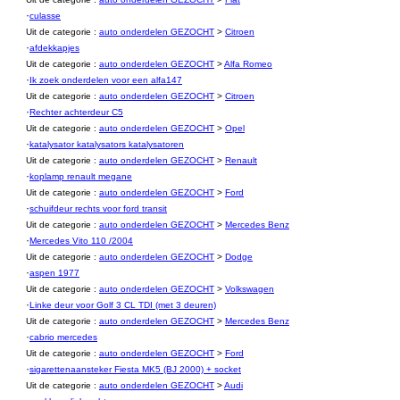
·
culasse
Uit de categorie :
auto onderdelen GEZOCHT
>
Citroen
·
afdekkapjes
Uit de categorie :
auto onderdelen GEZOCHT
>
Alfa Romeo
·
Ik zoek onderdelen voor een alfa147
Uit de categorie :
auto onderdelen GEZOCHT
>
Citroen
·
Rechter achterdeur C5
Uit de categorie :
auto onderdelen GEZOCHT
>
Opel
·
katalysator katalysators katalysatoren
Uit de categorie :
auto onderdelen GEZOCHT
>
Renault
·
koplamp renault megane
Uit de categorie :
auto onderdelen GEZOCHT
>
Ford
·
schuifdeur rechts voor ford transit
Uit de categorie :
auto onderdelen GEZOCHT
>
Mercedes Benz
·
Mercedes Vito 110 /2004
Uit de categorie :
auto onderdelen GEZOCHT
>
Dodge
·
aspen 1977
Uit de categorie :
auto onderdelen GEZOCHT
>
Volkswagen
·
Linke deur voor Golf 3 CL TDI (met 3 deuren)
Uit de categorie :
auto onderdelen GEZOCHT
>
Mercedes Benz
·
cabrio mercedes
Uit de categorie :
auto onderdelen GEZOCHT
>
Ford
·
sigarettenaansteker Fiesta MK5 (BJ 2000) + socket
Uit de categorie :
auto onderdelen GEZOCHT
>
Audi