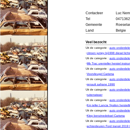
Contacteer
Luc Nem
Tel
0471362
Gemeente
Roesela
Land
Belgie
Veel bezocht
Uit de categorie :
auto onderde
·
citroen jumpy bj1998 diesel licht
Uit de categorie :
auto onderde
·
Mb Trac urenteller herstel instr
Uit de categorie :
auto onderde
·
Voorvleugel Carisma
Uit de categorie :
auto onderde
·
renault safrane 1996
Uit de categorie :
auto onderde
·
ruitenwisser
Uit de categorie :
auto onderde
·
Km teller Lancia Ypsilon herstell
Uit de categorie :
auto onderde
·
Klep benzinedeksel Carisma
Uit de categorie :
auto onderde
·
achterdeuren Ford transit 2019