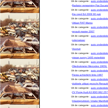
Uit de categorie :
auto onderde
·
Radiator verwarming Fiat Ducat
Uit de categorie :
auto onderde
·
Kia ceed Ed 2009 90 pak
Uit de categorie :
auto onderde
·
Uitlaat FIAT Marea
Uit de categorie :
auto onderde
·
renault master 2007
Uit de categorie :
auto onderde
·
ruitenwisser
Uit de categorie :
auto onderde
·
Voorruit
Uit de categorie :
auto onderde
·
nissan sunny 1400 moterblok
Uit de categorie :
auto onderde
·
Oliedrukmeter Mercedes 190SL
Uit de categorie :
auto onderde
·
Fiesta achterlicht links 1987
Uit de categorie :
auto onderde
·
dubbele uitlaat gezocht Renault
Uit de categorie :
auto onderde
·
CV Pomp Audi A3 8DO 862 257
Uit de categorie :
auto onderde
·
Inlaatspruitstuk / intake Manifold
Uit de categorie :
auto onderde