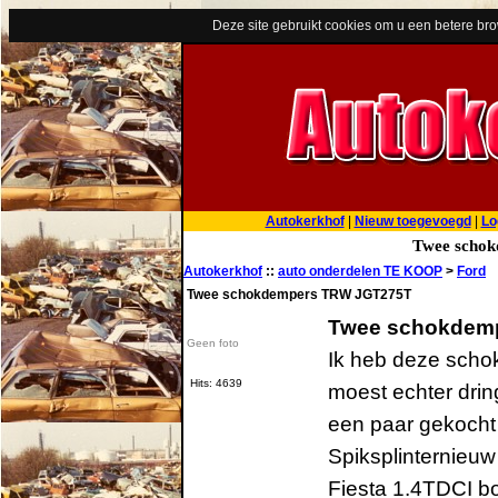
Deze site gebruikt cookies om u een betere br
Autokerkhof
|
Nieuw toegevoegd
|
Lo
Twee scho
Autokerkhof
::
auto onderdelen TE KOOP
>
Ford
Twee schokdempers TRW JGT275T
Twee schokdem
Geen foto
Ik heb deze schok
Hits: 4639
moest echter drin
een paar gekocht 
Spiksplinternieuw
Fiesta 1.4TDCI bo