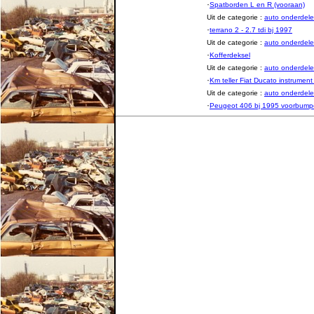
·
Spatborden L en R (vooraan)
Uit de categorie :
auto onderde
·
terrano 2 - 2.7 tdi bj 1997
Uit de categorie :
auto onderde
·
Kofferdeksel
Uit de categorie :
auto onderde
·
Km teller Fiat Ducato instrument
Uit de categorie :
auto onderde
·
Peugeot 406 bj 1995 voorbump