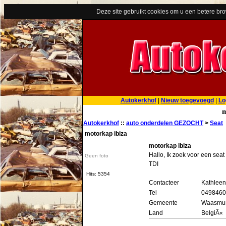
Deze site gebruikt cookies om u een betere br
Autokerkhof
|
Nieuw toegevoegd
|
Lo
m
Autokerkhof
::
auto onderdelen GEZOCHT
>
Seat
motorkap ibiza
motorkap ibiza
Hallo, Ik zoek voor een seat
Geen foto
TDI
Hits: 5354
Contacteer
Kathleen
Tel
0498460
Gemeente
Waasmun
Land
BelgiÃ«