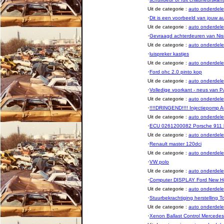
Uit de categorie :
auto onderde
·
Dit is een voorbeeld van jouw a
Uit de categorie :
auto onderde
·
Gevraagd achterdeuren van Nis
Uit de categorie :
auto onderde
·
luispreker kastjes
Uit de categorie :
auto onderde
·
Ford ohc 2.0 pinto kop
Uit de categorie :
auto onderde
·
Volledige voorkant - neus van 
Uit de categorie :
auto onderde
·
!!!!DRINGEND!!!! Injectiepomp 
Uit de categorie :
auto onderde
·
ECU 0261200082 Porsche 911 he
Uit de categorie :
auto onderde
·
Renault master 120dci
Uit de categorie :
auto onderde
·
VW polo
Uit de categorie :
auto onderde
·
Computer DISPLAY Ford New Ho
Uit de categorie :
auto onderde
·
Stuurbekrachtiging herstelling 
Uit de categorie :
auto onderde
·
Xenon Ballast Control Mercedes