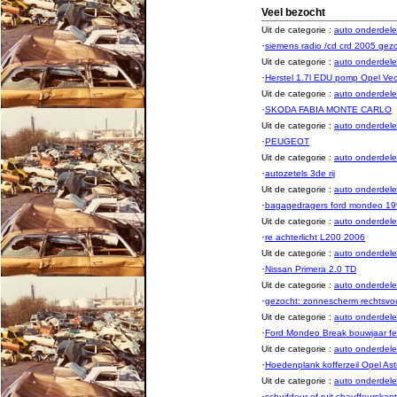
Veel bezocht
Uit de categorie :
auto onderde
·
siemens radio /cd crd 2005 gez
Uit de categorie :
auto onderde
·
Herstel 1.7l EDU pomp Opel Vec
Uit de categorie :
auto onderde
·
SKODA FABIA MONTE CARLO
Uit de categorie :
auto onderde
·
PEUGEOT
Uit de categorie :
auto onderde
·
autozetels 3de rij
Uit de categorie :
auto onderde
·
bagagedragers ford mondeo 1
Uit de categorie :
auto onderde
·
re achterlicht L200 2006
Uit de categorie :
auto onderde
·
Nissan Primera 2.0 TD
Uit de categorie :
auto onderde
·
gezocht: zonnescherm rechtsvo
Uit de categorie :
auto onderde
·
Ford Mondeo Break bouwjaar f
Uit de categorie :
auto onderde
·
Hoedenplank kofferzeil Opel Ast
Uit de categorie :
auto onderde
·
schuifdeur of ruit chauffeurskant