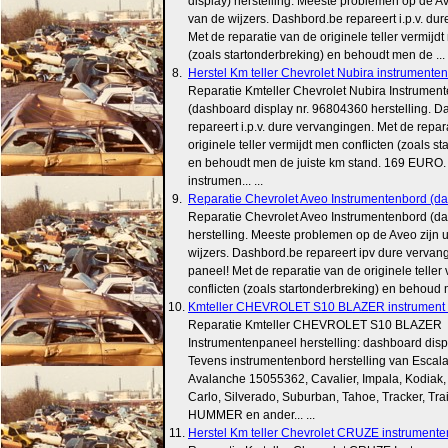
display) herstelling. Meeste problemen op de Ave
van de wijzers. Dashbord.be repareert i.p.v. du
Met de reparatie van de originele teller vermijdt
(zoals startonderbreking) en behoudt men de ... .
8.
Herstel Km teller Chevrolet Nubira instrumentenpa
Reparatie Kmteller Chevrolet Nubira Instrumen
(dashboard display nr. 96804360 herstelling. 
repareert i.p.v. dure vervangingen. Met de repar
originele teller vermijdt men conflicten (zoals s
en behoudt men de juiste km stand. 169 EURO.
instrumen... ...
9.
Reparatie Chevrolet Aveo Instrumentenbord (dash
Reparatie Chevrolet Aveo Instrumentenbord (da
herstelling. Meeste problemen op de Aveo zijn u
wijzers. Dashbord.be repareert ipv dure vervan
paneel! Met de reparatie van de originele teller
conflicten (zoals startonderbreking) en behoud me
10.
Kmteller CHEVROLET S10 BLAZER instrument h
Reparatie Kmteller CHEVROLET S10 BLAZER
Instrumentenpaneel herstelling: dashboard dis
Tevens instrumentenbord herstelling van Escal
Avalanche 15055362, Cavalier, Impala, Kodiak,
Carlo, Silverado, Suburban, Tahoe, Tracker, Trai
HUMMER en ander... ...
11.
Herstel Km teller Chevrolet CRUZE instrumentenp