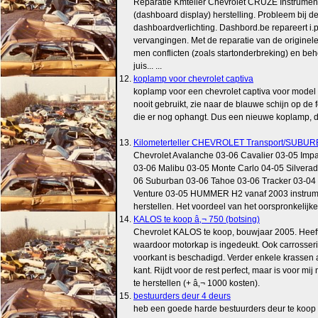
Reparatie Kmteller Chevrolet CRUZE Instrume
(dashboard display) herstelling. Probleem bij de
dashboardverlichting. Dashbord.be repareert i.p
vervangingen. Met de reparatie van de originele 
men conflicten (zoals startonderbreking) en be
juis... ...
12.
koplamp voor chevrolet captiva
koplamp voor een chevrolet captiva voor model
nooit gebruikt, zie naar de blauwe schijn op de fo
die er nog ophangt. Dus een nieuwe koplamp, 
13.
Kilometerteller CHEVROLET Transport/SUBURB
Chevrolet Avalanche 03-06 Cavalier 03-05 Imp
03-06 Malibu 03-05 Monte Carlo 04-05 Silvera
06 Suburban 03-06 Tahoe 03-06 Tracker 03-04 
Venture 03-05 HUMMER H2 vanaf 2003 instru
herstellen. Het voordeel van het oorspronkelijke i
14.
KALOS te koop â‚¬ 750 (botsing)
Chevrolet KALOS te koop, bouwjaar 2005. Heef
waardoor motorkap is ingedeukt. Ook carrosser
voorkant is beschadigd. Verder enkele krassen a
kant. Rijdt voor de rest perfect, maar is voor mij
te herstellen (+ â‚¬ 1000 kosten).
15.
bestuurders deur 4 deurs
heb een goede harde bestuurders deur te koop