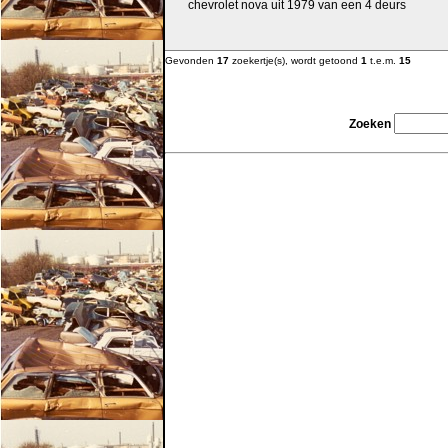
chevrolet nova uit 1979 van een 4 deurs
Gevonden
17
zoekertje(s), wordt getoond
1
t.e.m.
15
Zoeken