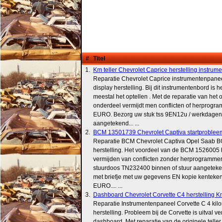
#
Titel
1.
Km teller Chevrolet Caprice herstelling instrume
Reparatie Chevrolet Caprice instrumentenpane
display herstelling. Bij dit instrumentenbord is 
meestal het optellen . Met de reparatie van het o
onderdeel vermijdt men conflicten of herprogr
EURO. Bezorg uw stuk tss 9EN12u / werkdagen 
aangetekend... ...
2.
BCM 13501739 Chevrolet Captiva startproblee
Reparatie BCM Chevrolet Captiva Opel Saab 
herstelling. Het voordeel van de BCM 1526005 he
vermijden van conflicten zonder herprogramme
stuurdoos TN232400 binnen of stuur aangeteke
met briefje met uw gegevens EN kopie kenteke
EURO.... ...
3.
Dashboard Chevrolet Corvette C4 herstelling Km t
Reparatie Instrumentenpaneel Corvette C 4 kilo
herstelling. Probleem bij de Corvette is uitval ve
dashboard. Met reparatie van de originele telle