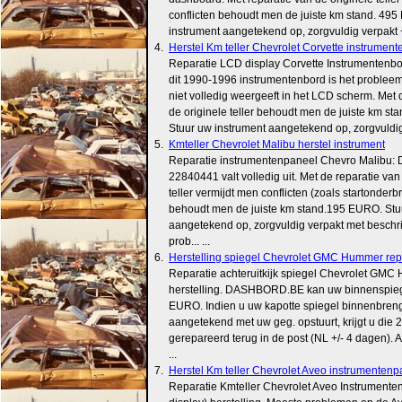
conflicten behoudt men de juiste km stand. 49
instrument aangetekend op, zorgvuldig verpakt + 
4.
Herstel Km teller Chevrolet Corvette instrumenten
Reparatie LCD display Corvette Instrumentenbord
dit 1990-1996 instrumentenbord is het problee
niet volledig weergeeft in het LCD scherm. Met 
de originele teller behoudt men de juiste km s
Stuur uw instrument aangetekend op, zorgvuldig..
5.
Kmteller Chevrolet Malibu herstel instrument
Reparatie instrumentenpaneel Chevro Malibu:
22840441 valt volledig uit. Met de reparatie van
teller vermijdt men conflicten (zoals startonderb
behoudt men de juiste km stand.195 EURO. Stu
aangetekend op, zorgvuldig verpakt met beschri
prob... ...
6.
Herstelling spiegel Chevrolet GMC Hummer rep
Reparatie achteruitkijk spiegel Chevrolet GM
herstelling. DASHBORD.BE kan uw binnenspiege
EURO. Indien u uw kapotte spiegel binnenbrengt 
aangetekend met uw geg. opstuurt, krijgt u die 
gerepareerd terug in de post (NL +/- 4 dagen). 
...
7.
Herstel Km teller Chevrolet Aveo instrumentenpan
Reparatie Kmteller Chevrolet Aveo Instrument