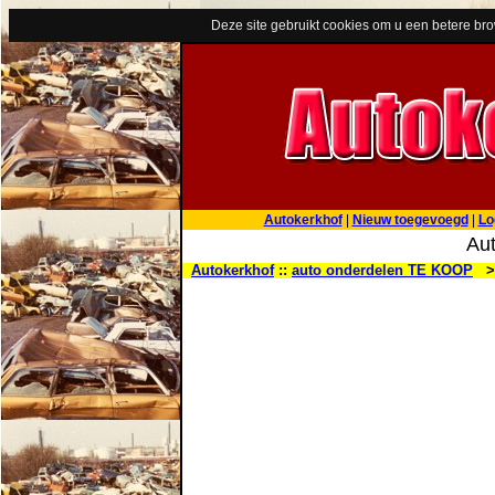
Deze site gebruikt cookies om u een betere br
Autokerkhof
|
Nieuw toegevoegd
|
Lo
Aut
Autokerkhof
::
auto onderdelen TE KOOP
> 