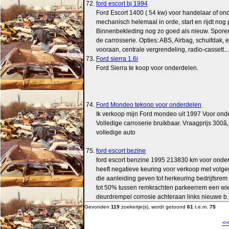
72.
ford escort bj 1994
Ford Escort 1400 ( 54 kw) voor handelaar of ond
mechanisch helemaal in orde, start en rijdt nog p
Binnenbekleding nog zo goed als nieuw. Spore
de carrosserie. Opties: ABS, Airbag, schuifdak, 
vooraan, centrale vergrendeling, radio-cassett... 
73.
Ford sierra 1.6i
Ford Sierra te koop voor onderdelen.
74.
Ford Mondeo tekoop voor onderdelen
Ik verkoop mijn Ford mondeo uit 1997 Voor ond
Volledige carroserie bruikbaar. Vraagprijs 300â
volledige auto
75.
ford escort bezine
ford escort benzine 1995 213830 km voor onde
heeft negatieve keuring voor verkoop met volg
die aanleiding geven tot herkeuring bedrijfsrem
tot 50% tussen remkrachten parkeerrem een wie
deurdrempel corrosie achteraan links nieuwe b...
Gevonden
119
zoekertje(s), wordt getoond
61
t.e.m.
75
<