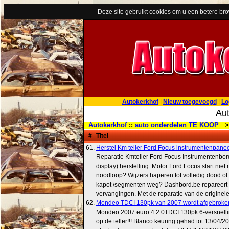
Deze site gebruikt cookies om u een betere br
Autokerkhof
|
Nieuw toegevoegd
|
Lo
Aut
Autokerkhof
::
auto onderdelen TE KOOP
>
#
Titel
61.
Herstel Km teller Ford Focus instrumentenpane
Reparatie Kmteller Ford Focus Instrumentenbo
display) herstelling. Motor Ford Focus start niet 
noodloop? Wijzers haperen tot volledig dood of
kapot /segmenten weg? Dashbord.be repareert i
vervangingen. Met de reparatie van de originele tel
62.
Mondeo TDCI 130pk van 2007 wordt afgebroken v
Mondeo 2007 euro 4 2.0TDCI 130pk 6-versnel
op de teller!!! Blanco keuring gehad tot 13/04/