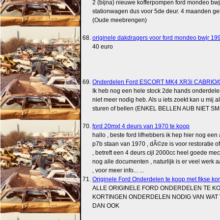
2 (bijna) nieuwe kofferpompen ford mondeo bwj
stationwagen dus voor 5de deur. 4 maanden geb
(Oude meebrengen)
68.
originele dakdragers voor ford mondeo bwjr 19
40 euro
69.
Onderdelen Ford ESCORT MK4 XR3i CABRIO
Ik heb nog een hele stock 2de hands onderdelen
niet meer nodig heb. Als u iets zoekt kan u mij al
sturen of bellen (ENKEL BELLEN AUB NIET S
70.
ford 20mxl 4 deurs van 1970 te koop
hallo , beste ford lifhebbers ik hep hier nog ee
p7b staan van 1970 , dÃ©ze is voor restoratie o
, betreft een 4 deurs cijl 2000cc heel goede mec
nog alle documenten , naturlijk is er veel werk 
, voor meer info... ...
71.
Originele Ford Onderdelen te koop met fikse kortin
ALLE ORIGINELE FORD ONDERDELEN TE KO
KORTINGEN ONDERDELEN NODIG VAN WAT
DAN OOK