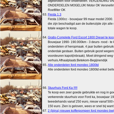
afgebroken voor onderdelen. VERZENDING V
ONDERDELEN MOGELIJK! Motor OK Versnelli
Roetfilter OK
63.
Fiesta 1.3
Fiesta 1300cc - bouwjaar 99 maar model 2000.
die zijn beschadigd aan de buitenzijde zijn alle
totale wagen te koop.
64.
Gratis-Complete Ford Escort 1800 Diesel te ko
Bouwjaar 1990- 190.000km - 3 deurs- rood - te
onderdelen of heropmaak. 4 jaar buiten gebruik,
onderdak gestaan. Buiten gebruik gezet wegens
voordeuren kapot(inbraak). Moet dringend we
verhuis.Afhaalplaats:Betekom-Begijnendijk
65.
Alle onderdelen ford mondeo 1800td
Alle onderdelen ford mondeo 1800td enkel bel
66.
Stuurhuis Ford Ka !!!!!
Te koop een zeer goede gebruikte en nog in go
verkerende stuurhuis voor Ford ka, bouwjaar 1
tweedehands vanaf 250 euro, nieuw vanaf 500 e
150 euro. Zien is geloven, wees er snel bij wa
67.
2 (bijna) nieuwe kofferpompen ford mondeo bwjr 