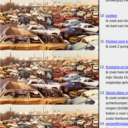
donkergrijs me
10.
zoeken
ik zoek een li
de kant van het 
11.
Pomjes voor ko
Ik zoek 2 pomp
12.
Koplamp en kn
Ik zoek heel 
mijn Skoda Oc
ongelukje geha
13.
Skoda fabia v
Ik zoek onderd
achterbumper, 
mogen (licht)b
Indien u over 
zoals hierbove
14.
versnellingsb