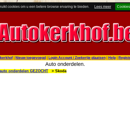
ruikt cookies om u een betere browse ervaring te bieden.
Lees meer
Cookies
kerkhof
|
Nieuw toegevoegd
|
Login Account / Zoekertje plaatsen
|
Help
|
Regist
Auto onderdelen.
auto onderdelen GEZOCHT
> Skoda