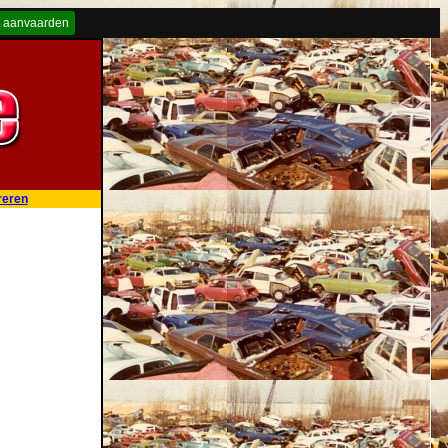
 aanvaarden
reren