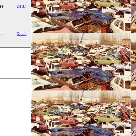
ee
Detail
ee
Detail