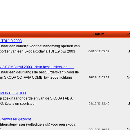
Datum
Fo
 TDI 1.9 2003
k naar een kabeltje voor het handmatig openen van
rportier van een Skoda-Octavia TDI 1.9 bwj 2003
J
04/10/12 05:37
 COMBI bwj 2003 - deur bestuurderskan... ...
 naar een deur langs de bestuurderskant - voorste
 een SKODA OCTAVIA COMBI bwj 2003 lichtgrijs
N
26/01/12 03:32
A MONTE CARLO
 op zoek naar onderdelen van de SKODA FABIA
Zetels en sportstuur.
J
01/12/11 12:45
uitenwisser gezocht
hterruitenwisser (volledige stuk) voor een skoda
1.
N
20/10/11 10:17