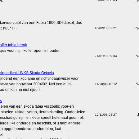
t.
N
05/04/10 08:03
nkervoorzetel van een Fabia 1900 SDI diesel, dus
stuur ! ! !
N
16/02/10 02:21
ffer fabia break
jes voor mijn koffer open te houden .
N
21/01/10 09:34
ipperlicht LINKS Skoda Octavia
dringend een koplamp en richtingaanwijzer voor
tavia van bouwjaar 2004/02. Net een auto-
N
11/10/09 10:12
d en kan nu niet rijden...
rs
elen van een skoda fabia vrs zoals; voor-en
stoelen, uitlaat, veren, deurbekleding. Onderdelen
J
12/11/08 04:27
eschadigd zijn, en kleur speelt helemaal geen rol.
dergelijke onderdelen beschikt, of u hebt andere
n opgenoemde vrs-onderdelen, laat... ...
ak