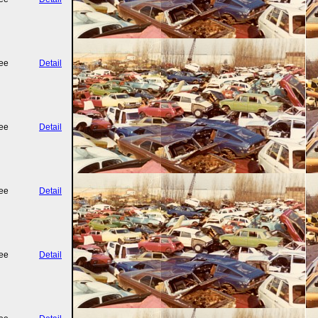
ee
Detail
ee
Detail
ee
Detail
ee
Detail