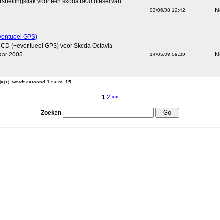
ersnellingsbak voor een skoda1900 diesel van
N
03/06/08 12:42
ventueel GPS)
o CD (+eventueel GPS) voor Skoda Octavia
aar 2005.
N
14/05/08 08:29
je(s), wordt getoond
1
t.e.m.
15
1
2
>>
Zoeken