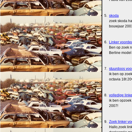
5.
skoda
zoek skoda ha
bouwjaar 200
6.
Linker voorde
Ben op zoek n
Berline model
7.
stuurdoos voo
ik ben op zoe
octavia 18t 2
8.
volledige lin
ik ben opzoek
2007!
9.
Zoek linker v
Hallo,zoek lin