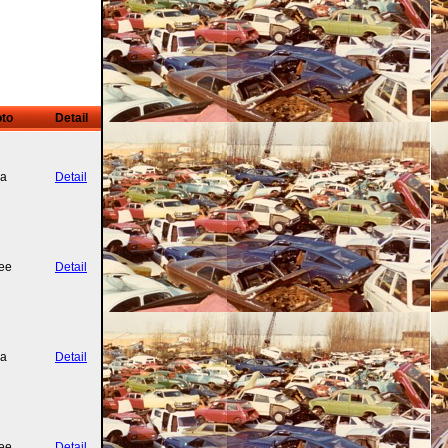
to
Detail
a
Detail
ee
Detail
a
Detail
ee
Detail