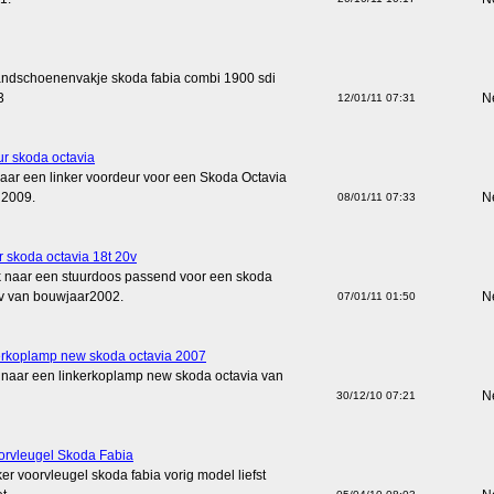
ndschoenenvakje skoda fabia combi 1900 sdi
3
N
12/01/11 07:31
ur skoda octavia
aar een linker voordeur voor een Skoda Octavia
 2009.
N
08/01/11 07:33
r skoda octavia 18t 20v
k naar een stuurdoos passend voor een skoda
0v van bouwjaar2002.
N
07/01/11 01:50
kerkoplamp new skoda octavia 2007
 naar een linkerkoplamp new skoda octavia van
N
30/12/10 07:21
oorvleugel Skoda Fabia
ker voorvleugel skoda fabia vorig model liefst