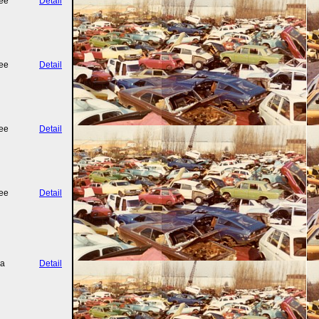
ee
Detail
ee
Detail
ee
Detail
ee
Detail
a
Detail