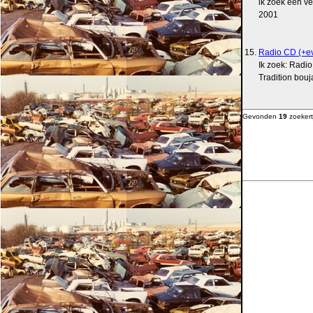
ik zoek een v
2001
15.
Radio CD (+e
Ik zoek: Radi
Tradition bouj
Gevonden
19
zoekert