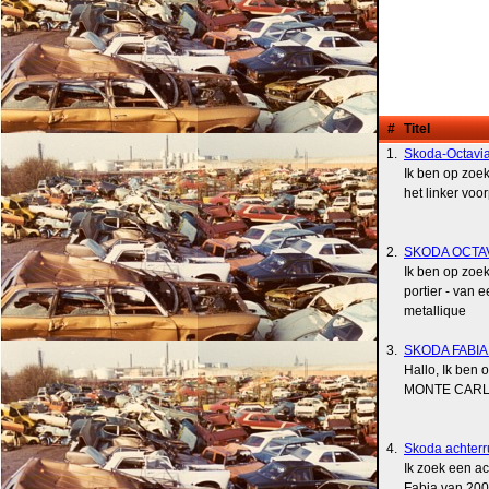
#
Titel
1.
Skoda-Octavia
Ik ben op zoe
het linker voo
2.
SKODA OCTAVIA
Ik ben op zoek
portier - van
metallique
3.
SKODA FABI
Hallo, Ik ben
MONTE CARLO: 
4.
Skoda achterr
Ik zoek een ac
Fabia van 200