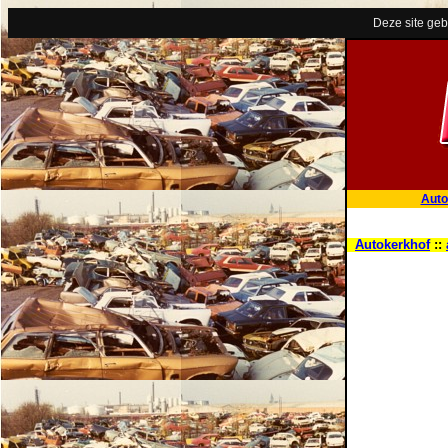
Deze site geb
Auto
Autokerkhof
::